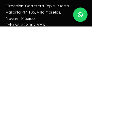
Dirección: Carretera Tepic-Puerto
Vallarta KM 105, Villa Morelos,
Nayarit, México
Tel:
+52-322 307 8797
Email:
sierravallejovivero@gmail.com
Tienda
Enlaces útiles
Plantas
FAQ
Macetas
Métodos de pago
Suscripciones
Waths up
Cuidado
Facebook
Empresa
Horarios