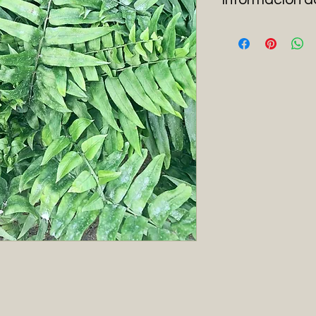
Este es un tipo d
como helecho giga
plantas prehistori
tierra por muchos
tambien se genera 
motivo que ha tra
ideal para media 
logrado adaptarse 
de mas agua y ti