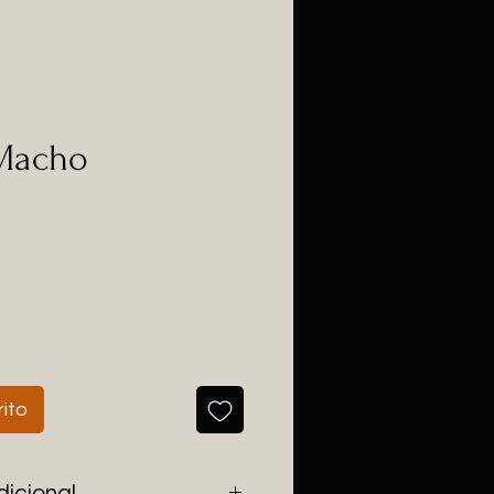
Macho
rito
dicional