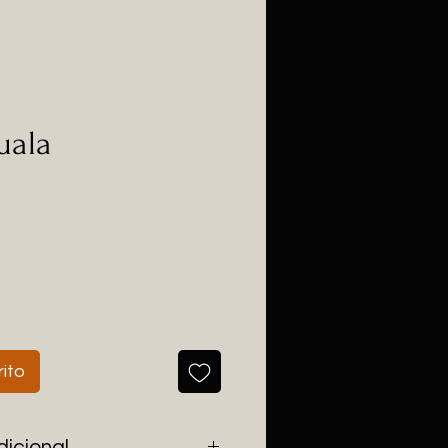
uala
rito
dicional