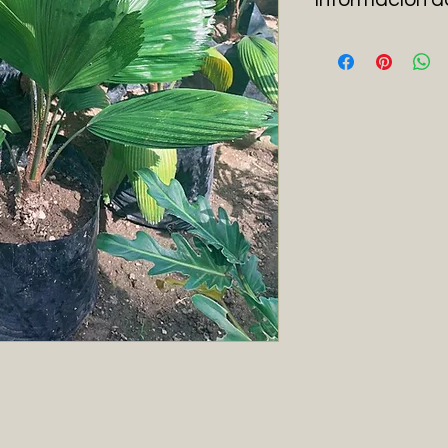
Palma ideal para i
y poco agua siempr
Tambien puede est