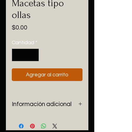
Macetas tipo
ollas
Precio
$0.00
Cantidad
*
Agregar al carrito
Información adicional
Ideales para usar como 
maceteros y para decoración, 
dando un  aspecto muy rústico 