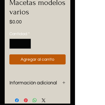
Macetas modelos
varios
Precio
$0.00
Cantidad
*
Agregar al carrito
Información adicional
Crea tus espacios con 
diferentes tamaños de 
macetas y diferentes modelos.