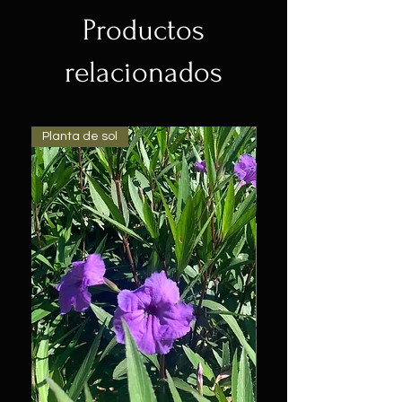
Productos
relacionados
Planta de sol
Barro