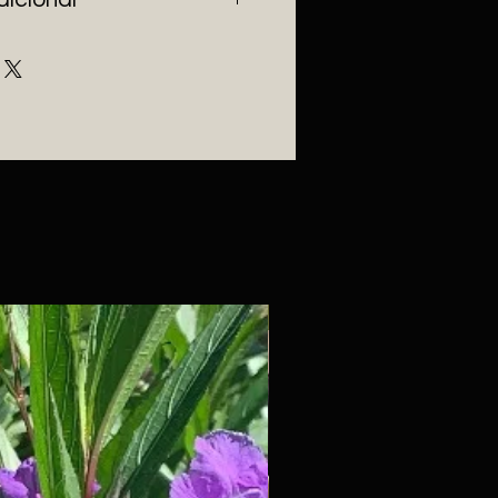
todo el año, sus flores no 
os los dias, atrae mariposas y 
Barro