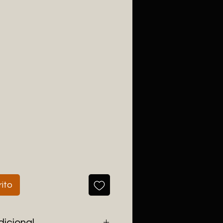
rito
dicional