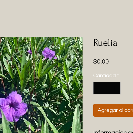
Ruelia
Precio
$0.00
Cantidad
*
Agregar al car
Información a