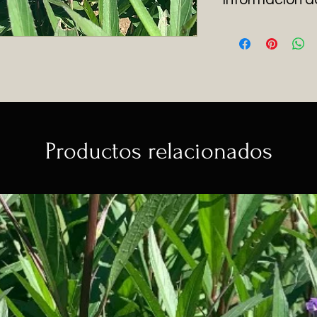
Esta planta florea 
dejan de salir tod
colibrís.
Productos relacionados